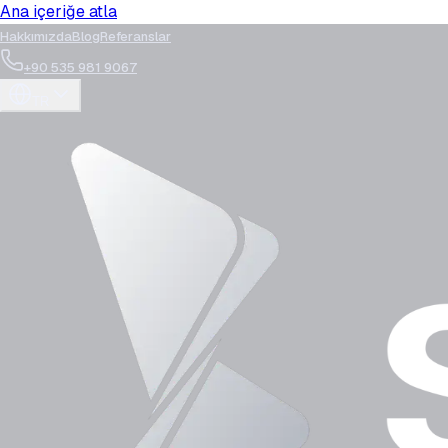
Ana içeriğe atla
Hakkımızda
Blog
Referanslar
+90 535 981 9067
TR