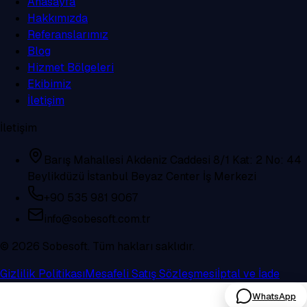
Anasayfa
Hakkımızda
Referanslarımız
Blog
Hizmet Bölgeleri
Ekibimiz
İletişim
İletişim
Barış Mahallesi Akdeniz Caddesi 8/1 Kat: 2 No: 44
Beylikdüzü İstanbul Beyaz Center İş Merkezi
+90 535 981 9067
info@sobesoft.com.tr
©
2026
Sobesoft. Tüm hakları saklıdır.
Gizlilik Politikası
Mesafeli Satış Sözleşmesi
İptal ve İade
WhatsApp