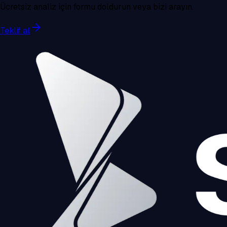
Ücretsiz analiz için formu doldurun veya bizi arayın.
Teklif al