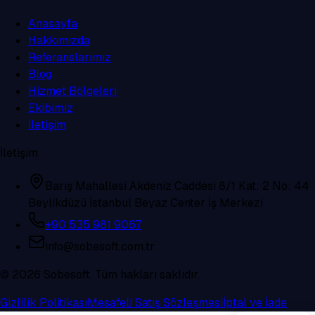
Anasayfa
Hakkımızda
Referanslarımız
Blog
Hizmet Bölgeleri
Ekibimiz
İletişim
İletişim
Barış Mahallesi Akdeniz Caddesi 8/1 Kat: 2 No: 44
Beylikdüzü İstanbul Beyaz Center İş Merkezi
+90 535 981 9067
info@sobesoft.com.tr
©
2026
Sobesoft. Tüm hakları saklıdır.
Gizlilik Politikası
Mesafeli Satış Sözleşmesi
İptal ve İade