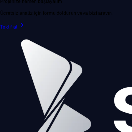
Projenize hemen başlayalım
Ücretsiz analiz için formu doldurun veya bizi arayın.
Teklif al