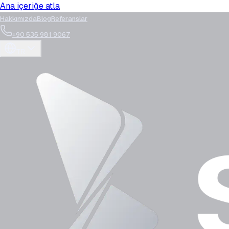
Ana içeriğe atla
Hakkımızda
Blog
Referanslar
+90 535 981 9067
TR